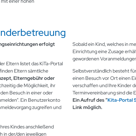
 mit einer hohen
inderbetreuung
gseinrichtungen erfolgt
Sobald ein Kind, welches in me
Einrichtung eine Zusage erhäl
gewordenen Voranmeldungen 
 Eltern listet das KiTa-Portal
finden Eltern sämtliche
Selbstverständlich besteht für
zept, Elterngebühr oder
einen Besuch vor Ort einen E
chzeitig die Möglichkeit, ihr
verschaffen und Ihre Kinder d
 den Besuch in einer oder
Terminvereinbarung sind die 
umelden“. Ein Benutzerkonto
Ein Aufruf des “
Kita-Portal 
 Anmeldevorgang zugreifen und
Link möglich.
 Ihres Kindes anschließend
 in der/den jeweiligen