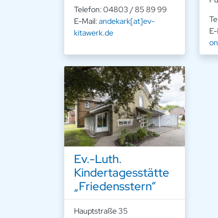
Telefon: 04803 / 85 89 99
Te
E-Mail:
andekark[at]ev-
E-
kitawerk.de
on
Ev.-Luth.
Kindertagesstätte
„Friedensstern“
Hauptstraße 35