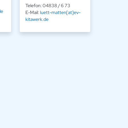
Telefon: 04838 / 6 73
de
E-Mail:
luett-matten[at]ev-
kitawerk.de