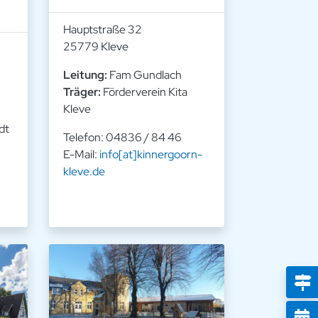
Hauptstraße 32
25779 Kleve
Leitung:
Fam Gundlach
Träger:
Förderverein Kita
Kleve
dt
Telefon: 04836 / 84 46
E-Mail:
info[at]kinnergoorn-
kleve.de
W