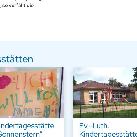
, so verfällt die
sstätten
indertagesstätte
Ev.-Luth.
Sonnenstern“
Kindertagesstätt