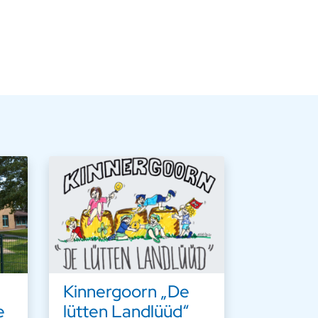
Kinnergoorn „De
e
lütten Landlüüd“