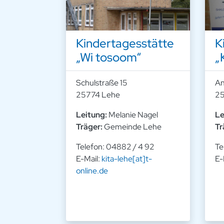
Kindertagesstätte
K
„Wi tosoom“
„
Schulstraße 15
An
25774 Lehe
25
Leitung:
Melanie Nagel
Le
Träger:
Gemeinde Lehe
Tr
Telefon: 04882 / 4 92
Te
E-Mail:
kita-lehe[at]t-
E-
online.de