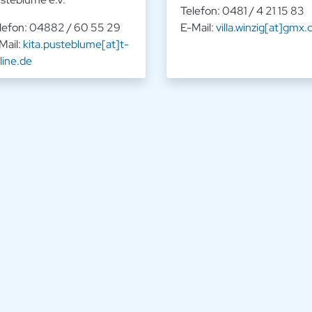
Telefon: 0481 / 4 21 15 83
lefon: 04882 / 60 55 29
E-Mail:
villa.winzig[at]gmx.
Mail:
kita.pusteblume[at]t-
line.de