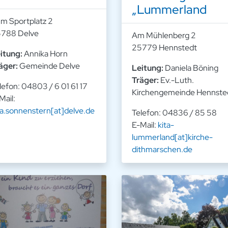
„Lummerland
m Sportplatz 2
788 Delve
Am Mühlenberg 2
25779 Hennstedt
itung:
Annika Horn
äger:
Gemeinde Delve
Leitung:
Daniela Böning
Träger:
Ev.-Luth.
lefon: 04803 / 6 01 61 17
Kirchengemeinde Hennste
Mail:
ta.sonnenstern[at]delve.de
Telefon: 04836 / 85 58
E-Mail:
kita-
lummerland[at]kirche-
dithmarschen.de