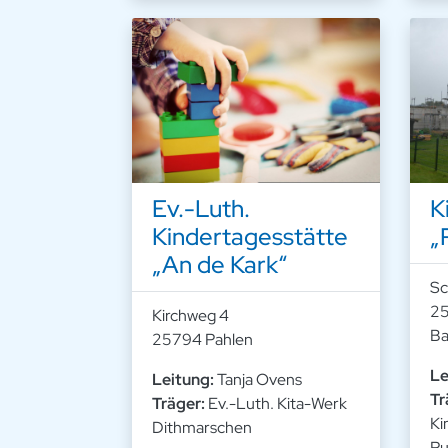
Ev.-Luth.
K
Kindertagesstätte
„
„An de Kark“
Sc
25
Kirchweg 4
Ba
25794 Pahlen
Le
Leitung:
Tanja Ovens
Tr
Träger:
Ev.-Luth. Kita-Werk
Ki
Dithmarschen
Pu