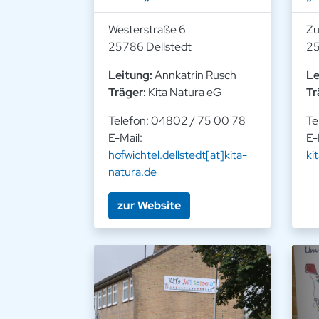
Westerstraße 6
Zu
25786 Dellstedt
25
Leitung:
Annkatrin Rusch
Le
Träger:
Kita Natura eG
Tr
Telefon: 04802 / 75 00 78
Te
E-Mail:
E-
hofwichtel.dellstedt[at]kita-
ki
natura.de
zur Website