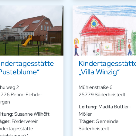
indertagesstätte
Kindertagesstätt
Pusteblume“
„Villa Winzig“
hulweg 2
Mühlenstraße 6
776 Rehm-Flehde-
25779 Süderheistedt
rgen
Leitung:
Madita Buttler-
itung:
Susanne Willhöft
Möller
äger:
Förderverein
Träger:
Gemeinde
ndertagesstätte
Süderheistedt
steblume e.V.