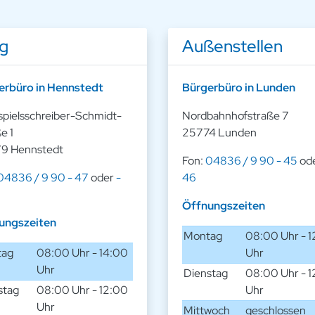
ng
Außenstellen
erbüro in Hennstedt
Bürgerbüro in Lunden
spielsschreiber-Schmidt-
Nordbahnhofstraße 7
e 1
25774 Lunden
9 Hennstedt
Fon:
04836 / 9 90 - 45
od
04836 / 9 90 - 47
oder
-
46
Öffnungszeiten
ungszeiten
Montag
08:00 Uhr - 
tag
08:00 Uhr - 14:00
Uhr
Uhr
Dienstag
08:00 Uhr - 
stag
08:00 Uhr - 12:00
Uhr
Uhr
Mittwoch
geschlossen