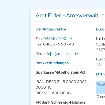
Amt Eider - Amtsverwaltu
Der Amtsdirektor
Bürg
Fon:
04836 / 9 90 - 0
Kirch
Fax: 04836 / 9 90 - 40
Straß
2577
Mail:
info[at]amt-eider.de
Fon:
Bankverbindungen
48
Sparkasse Mittelholstein AG:
Öffn
IBAN: DE90 2145 0000 0002
Mon
0000 40
BIC: NOLADE21RDB
Dien
VR Bank Schleswig-Holstein