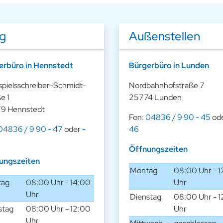
ng
Außenstellen
erbüro in Hennstedt
Bürgerbüro in Lunden
spielsschreiber-Schmidt-
Nordbahnhofstraße 7
e 1
25774 Lunden
9 Hennstedt
Fon:
04836 / 9 90 - 45
od
04836 / 9 90 - 47
oder
-
46
Öffnungszeiten
ungszeiten
Montag
08:00 Uhr - 
tag
08:00 Uhr - 14:00
Uhr
Uhr
Dienstag
08:00 Uhr - 
stag
08:00 Uhr - 12:00
Uhr
Uhr