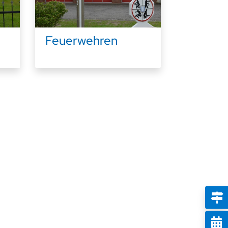
Feuerwehren
W