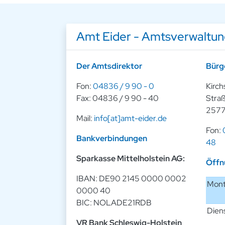
Amt Eider - Amtsverwaltu
Der Amtsdirektor
Bürg
Fon:
04836 / 9 90 - 0
Kirch
Fax: 04836 / 9 90 - 40
Straß
2577
Mail:
info[at]amt-eider.de
Fon:
Bankverbindungen
48
Sparkasse Mittelholstein AG:
Öffn
IBAN: DE90 2145 0000 0002
Mon
0000 40
BIC: NOLADE21RDB
Dien
VR Bank Schleswig-Holstein