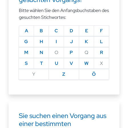
Bitte wählen Sie den Anfangsbuchstaben des
gesuchten Stichwortes:
A
B
C
D
E
F
G
H
I
J
K
L
M
N
O
P
Q
R
S
T
U
V
W
X
Y
Z
Ö
Sie suchen einen Vorgang aus
einer bestimmten