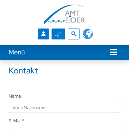
Zur Navigation springen
Zum Inhalt springen
Menü
Naviga
Kontakt
Name
E-Mail
*