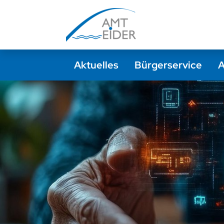
Zur Navigation springen
Zum Inhalt springen
Aktuelles
Bürgerservice
A