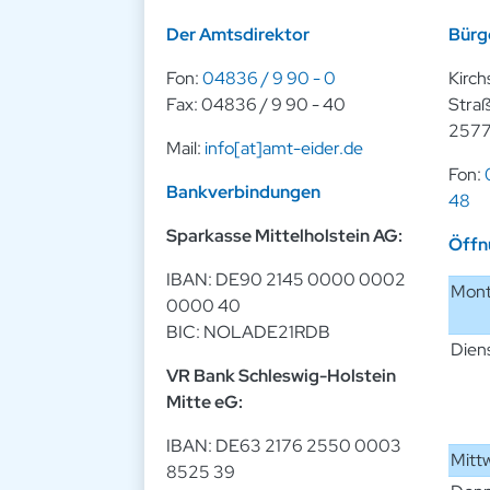
Der Amtsdirektor
Bürg
Fon:
04836 / 9 90 - 0
Kirch
Fax: 04836 / 9 90 - 40
Straß
2577
Mail:
info[at]amt-eider.de
Fon:
Bankverbindungen
48
Sparkasse Mittelholstein AG:
Öffn
IBAN: DE90 2145 0000 0002
Mon
0000 40
BIC: NOLADE21RDB
Dien
VR Bank Schleswig-Holstein
Mitte eG:
IBAN: DE63 2176 2550 0003
Mitt
8525 39