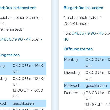
erbüro in Hennstedt
Bürgerbüro in Lunden
spielsschreiber-Schmidt-
Nordbahnhofstraße 7
e 1
25774 Lunden
9 Hennstedt
Fon:
04836 / 9 90 - 45
od
04836 / 9 90 - 47
oder
-
46
Öffnungszeiten
ungszeiten
Montag
08:00 Uhr - 
tag
08:00 Uhr - 14:00
Uhr
Uhr
Dienstag
08:00 Uhr - 
stag
08:00 Uhr - 12:00
Uhr
Uhr
Mittwoch
geschlossen
13:00 Uhr - 16:00
Donnerstag
08:00 Uhr - 
Uhr
Uhr
woch
geschlossen
13:00 Uhr - 1